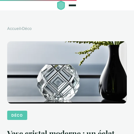
Accueil
›
Déco
DÉCO
Vase cristal moderne : un éclat