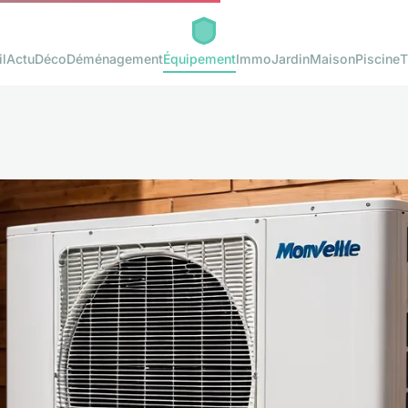
l
Actu
Déco
Déménagement
Équipement
Immo
Jardin
Maison
Piscine
T