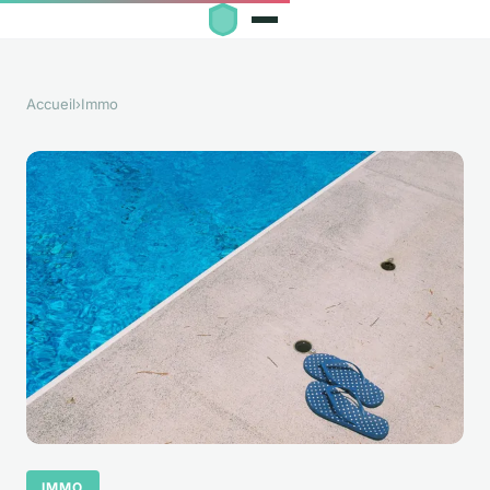
Accueil
›
Immo
IMMO